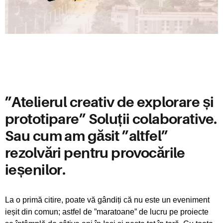
”Atelierul creativ de explorare și
prototipare” Soluții colaborative.
Sau cum am găsit ”altfel”
rezolvări pentru provocările
ieșenilor.
La o primă citire, poate vă gândiți că nu este un eveniment
ieșit din comun; astfel de ”maratoane” de lucru pe proiecte